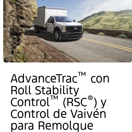
™
AdvanceTrac
con
Roll Stability
™
®
Control
(RSC
) y
Control de Vaivén
para Remolque