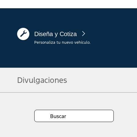
Diseña y Cotiza
Personaliza tu nuevo vehículo.
Divulgaciones
Nota.
Information is provided on an "as is" basis and could include technical, typ
currency, or completeness, the operation of the Site, the information, mater
obligations. Your Ford dealer is the best source of the most up-to-date inf
1.
Precio Minorista Sugerido por el Fabricante (MSRP) Vigente para vehícul
cargo de carga electrónica ni cargo por prueba de emisión de gases. Equipo