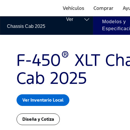
Página
Diseña
de
Vehículos
Comprar
Ayu
Inicio
de
y
Saltar Al Contenido
Ver
Modelos y
Ford
Chassis Cab 2025
Especificac
Cotiza
®
F-450
XLT Cha
Cab 2025
Ver Inventario Local
Diseña y Cotiza