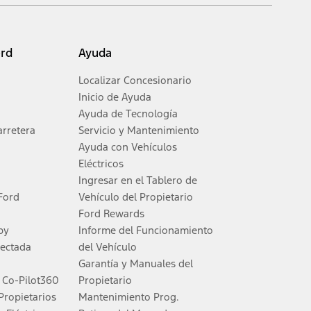
y. On plug-in hybrid models and electric models, fuel economy is stated in
ord
Ayuda
Localizar Concesionario
Inicio de Ayuda
Ayuda de Tecnología
arretera
Servicio y Mantenimiento
Ayuda con Vehículos
Eléctricos
 de forma remota. Consulta el Manual del Propietario para obtener más
Ingresar en el Tablero de
Ford
Vehículo del Propietario
Ford Rewards
mpradores calificarán. Visita tu concesionario para ver la calificación y
py
Informe del Funcionamiento
nectada
del Vehículo
Garantía y Manuales del
odos los compradores calificarán. Visita tu concesionario para ver la
d Co-Pilot360
Propietario
Propietarios
Mantenimiento Prog.