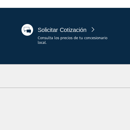
Solicitar Cotización
Consulta los precios de tu concesionario
local.
ographical or other errors. Ford makes no warranties, representations, or guarantees 
ials, content, availability, and products. Ford reserves the right to change product s
ormation on Ford vehicles.
o base. No incluye
cargo por destino/despacho
, tarifas ni impuestos gubernamenta
 opcional no incluido. El precio inicial del Plan A/X/Z es para clientes elegibles 