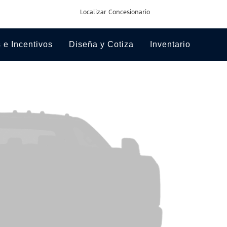
Inventario
Ingresa
Mi
Inglés
Localizar Concesionario
tu
Cuenta
búsqueda
 e Incentivos
Diseña y Cotiza
Inventario