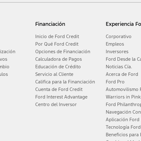
/X/Z.
or fuel economy of other engine/transmission combinations. Actual mileage will var
Financiación
Experiencia F
electric mode operation.
Inicio de Ford Credit
Corporativo
Por Qué Ford Credit
Empleos
ización
Opciones de Financiación
Inversores
ivos
Calculadora de Pagos
Ford Desde la C
itations.
ambio
Educación de Crédito
Noticias Cía.
ulos
Servicio al Cliente
Acerca de Ford
®
conocida como Aplicación FordPass
) para programar actualizaciones de software
Califica para la Financiación
Ford Pro
Cuenta de Ford Credit
Automovilismo 
Ford Interest Advantage
Warriors in Pink
 ofertas con APR especiales requieren Financiación de Ford Credit. No todos los co
Centro del Inversor
Ford Philanthro
Navegación Co
Aplicación Ford
do. Las ofertas especiales de arriendo necesitan Financiación de Ford Credit. No t
Tecnología For
Beneficios para 