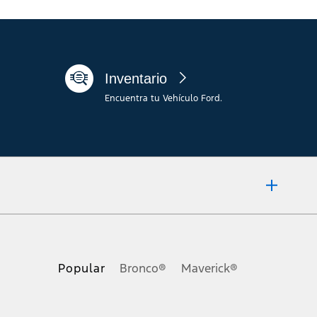
Inventario
Encuentra tu Vehículo Ford.
of any kind, express or implied, including but not limited to, accuracy,
pecifications, pricing and equipment at any time without incurring
Popular
Bronco®
Maverick®
les, cargos por financiación, cargo de procesamiento del concesionario,
que califiquen y no incluye cargos por documentos, destino/entrega,