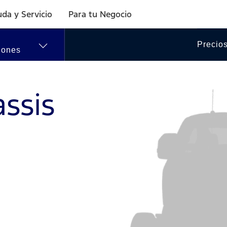
Solicitar
da y Servicio
Para tu Negocio
Cotización
Precios
iones
Slide
ssis
1
of
7