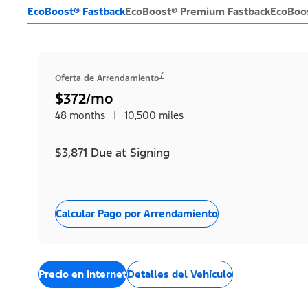
EcoBoost® Fastback
EcoBoost® Premium Fastback
EcoBoos
7
Oferta de Arrendamiento
$372/mo
48 months
|
10,500 miles
$3,871 Due at Signing
Calcular Pago por Arrendamiento
Precio en Internet
Detalles del Vehículo