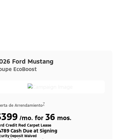
026 Ford Mustang
oupe EcoBoost
7
erta de Arrendamiento
$399
36
/mo. for
mos.
rd Credit Red Carpet Lease
4789 Cash Due at Signing
curity Deposit Waived