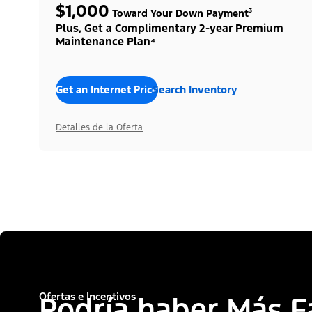
$1,000
Toward Your Down Payment³
Plus, Get a Complimentary 2-year Premium
Maintenance Plan⁴
Get an Internet Price
Search Inventory
Detalles de la Oferta
Ofertas e Incentivos
Podría haber Más F