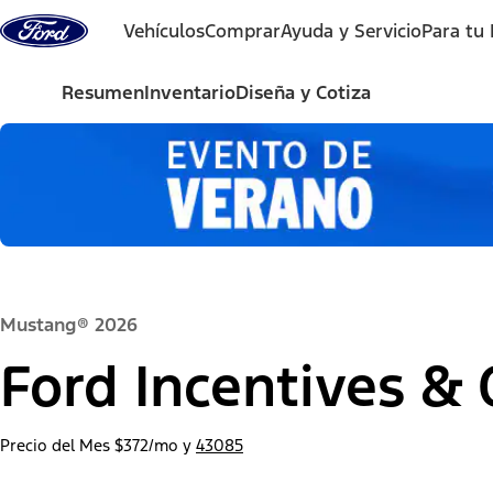
Saltar al contenido
Vehículos
Comprar
Ayuda y Servicio
Para tu
Resumen
Inventario
Diseña y Cotiza
Mustang® 2026
Ford Incentives & 
Precio del Mes
$372/mo
y
43085