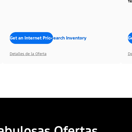
Ta
Get an Internet Price
Search Inventory
Ge
Detalles de la Oferta
De
abulosas Ofertas