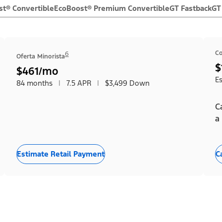
t® Convertible
EcoBoost® Premium Convertible
GT Fastback
GT
C
6
Oferta Minorista
$
$461/mo
Es
84 months
|
7.5 APR
|
$3,499 Down
C
a
Estimate Retail Payment
C