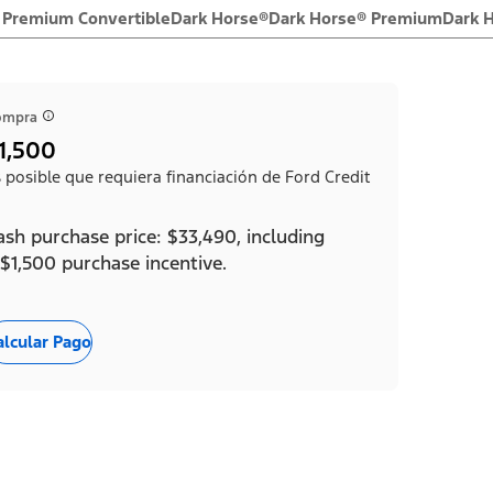
 Premium Convertible
Dark Horse®
Dark Horse® Premium
Dark 
ompra
1,500
 posible que requiera financiación de Ford Credit
ash purchase price: $33,490, including
 $1,500 purchase incentive.
alcular Pago