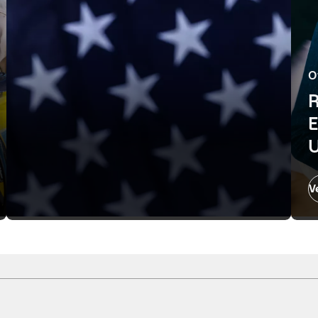
O
R
E
U
V