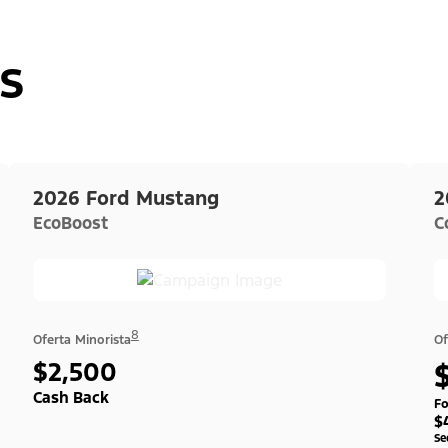
s
2026 Ford Mustang
2
EcoBoost
C
8
Oferta Minorista
Of
$2,500
Cash Back
Fo
$
Se