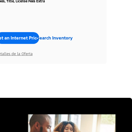
xes, Title, License Fees Extra
t an Internet Price
Search Inventory
talles de la Oferta