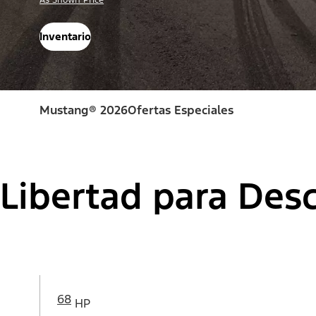
As Shown Price
Inventario
Mustang® 2026
Ofertas Especiales
Libertad para Desc
68
HP