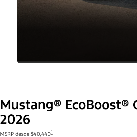
Mustang® EcoBoost® C
2026
1
MSRP desde $40,440