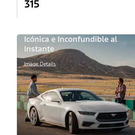
315
Icónica e Inconfundible al
Instante
Image Details