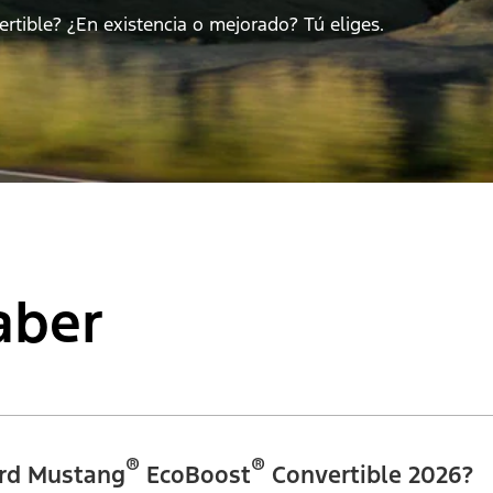
rtible? ¿En existencia o mejorado? Tú eliges.
aber
®
®
Ford Mustang
EcoBoost
Convertible 2026?