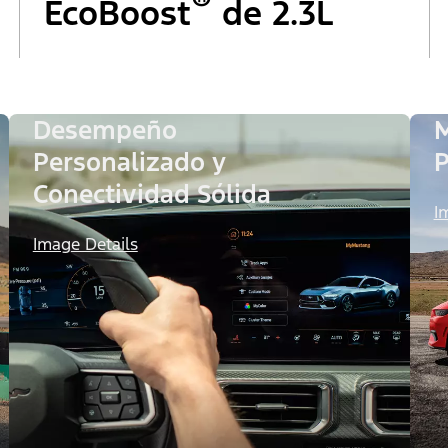
®
EcoBoost
de 2.3L
Desempeño
M
Personalizado y
P
Conectividad Sólida
I
Image Details