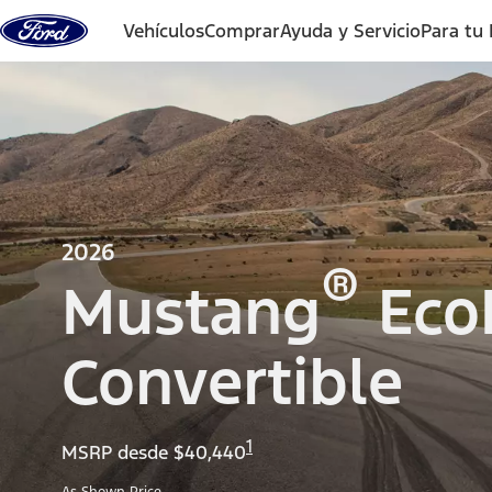
Saltar al contenido
Vehículos
Comprar
Ayuda y Servicio
Para tu
2026
®
Mustang
Eco
Convertible
1
MSRP desde $40,440