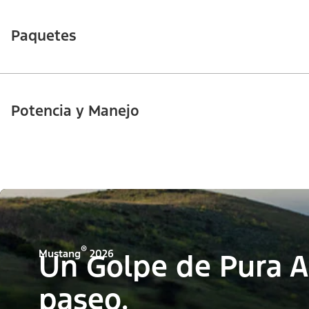
Paquetes
Potencia y Manejo
®
Mustang
2026
Un Golpe de Pura A
paseo.