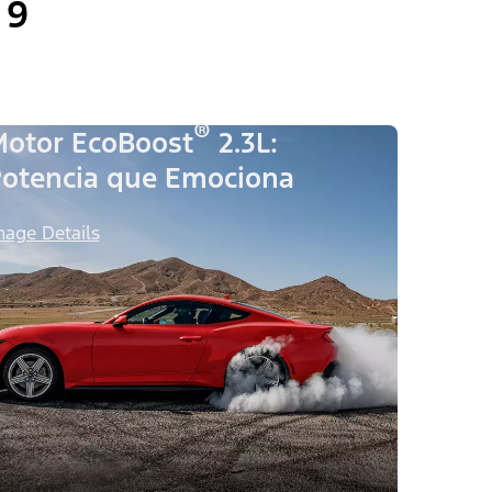
9
®
otor EcoBoost
2.3L:
otencia que Emociona
mage Details